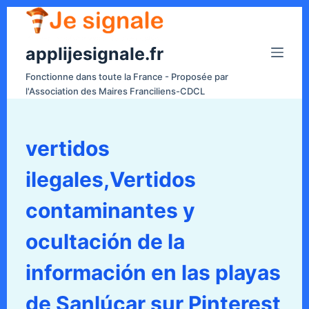
P
a
applijesignale.fr
s
s
Fonctionne dans toute la France - Proposée par
e
l'Association des Maires Franciliens-CDCL
r
a
u
vertidos
c
ilegales,Vertidos
o
n
contaminantes y
t
e
ocultación de la
n
información en las playas
u
de Sanlúcar sur Pinterest