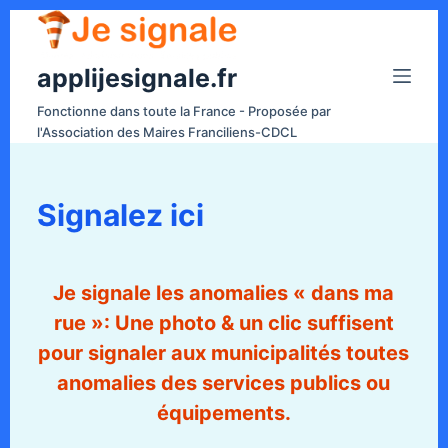
P
a
applijesignale.fr
s
s
Fonctionne dans toute la France - Proposée par
e
l'Association des Maires Franciliens-CDCL
r
a
u
Signalez ici
c
o
n
Je signale les anomalies « dans ma
t
rue »: Une photo & un clic suffisent
e
pour signaler aux municipalités toutes
n
anomalies des services publics ou
u
équipements.