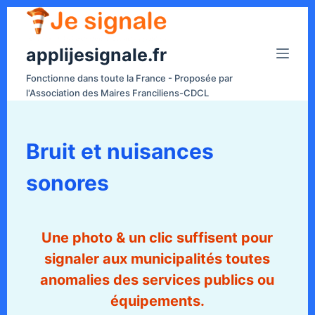
P
a
applijesignale.fr
s
s
Fonctionne dans toute la France - Proposée par
e
l'Association des Maires Franciliens-CDCL
r
a
u
Bruit et nuisances
c
sonores
o
n
t
e
Une photo & un clic suffisent
pour
n
signaler aux municipalités toutes
u
anomalies des services publics ou
équipements.