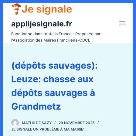
P
a
applijesignale.fr
s
s
Fonctionne dans toute la France - Proposée par
e
l'Association des Maires Franciliens-CDCL
r
a
u
(dépôts sauvages):
c
Leuze: chasse aux
o
n
dépôts sauvages à
t
e
Grandmetz
n
u
MATHILDE SAZY
29 NOVEMBRE 2025
JE SIGNALE UN PROBLÈME À MA MAIRIE: