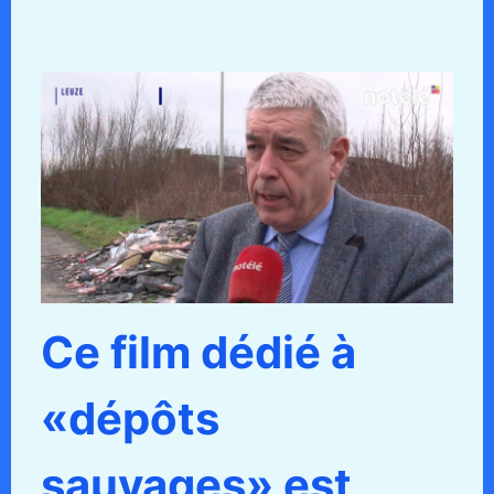
Ce film dédié à
«dépôts
sauvages» est