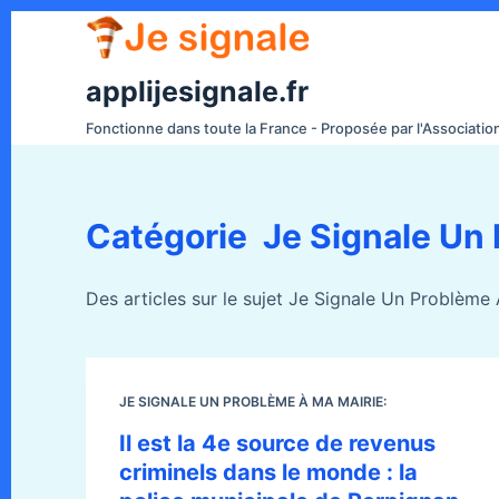
P
a
s
applijesignale.fr
s
Fonctionne dans toute la France - Proposée par l'Associati
e
r
a
Catégorie
Je Signale Un 
u
c
o
Des articles sur le sujet Je Signale Un Problème
n
t
e
n
JE SIGNALE UN PROBLÈME À MA MAIRIE:
u
Il est la 4e source de revenus
criminels dans le monde : la