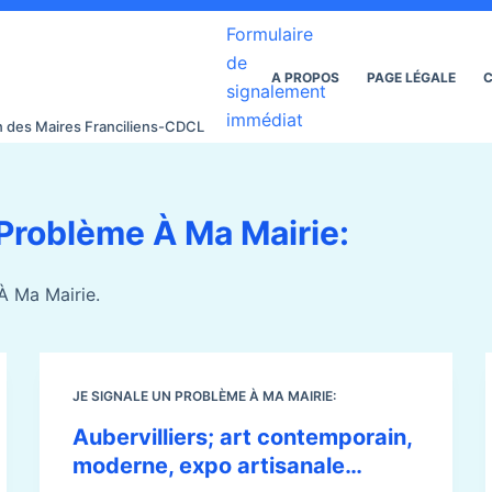
Formulaire
de
A PROPOS
PAGE LÉGALE
C
signalement
immédiat
on des Maires Franciliens-CDCL
Problème À Ma Mairie:
 À Ma Mairie.
JE SIGNALE UN PROBLÈME À MA MAIRIE:
Aubervilliers; art contemporain,
moderne, expo artisanale…