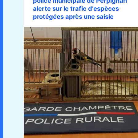
police municipale de Perpignan
alerte sur le trafic d’espèces
protégées après une saisie