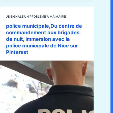
JE SIGNALE UN PROBLÈME À MA MAIRIE:
police municipale,Du centre de
commandement aux brigades
de nuit, immersion avec la
police municipale de Nice sur
Pinterest