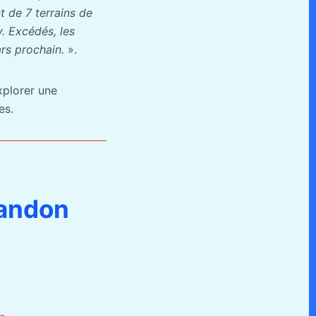
t de 7 terrains de
. Excédés, les
ars prochain.
».
xplorer une
es.
bandon