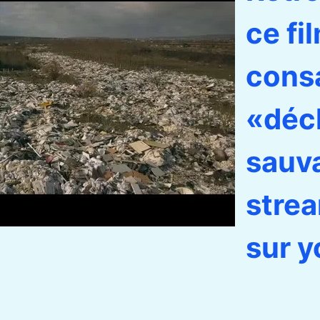
ce fi
cons
«déc
sauv
stre
sur y