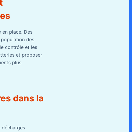
t
ges
e en place. Des
a population des
e contrôle et les
etteries et proposer
ments plus
res dans la
es décharges