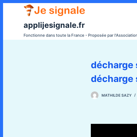
P
a
s
applijesignale.fr
s
Fonctionne dans toute la France - Proposée par l'Associati
e
r
a
décharge 
u
c
décharge 
o
n
t
MATHILDE SAZY
e
n
u