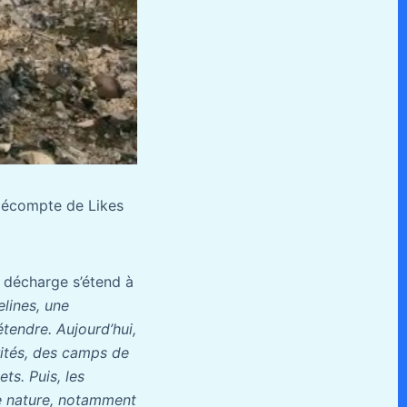
 décompte de Likes
e décharge s’étend à
lines, une
étendre. Aujourd’hui,
rités, des camps de
ts. Puis, les
ine nature, notamment