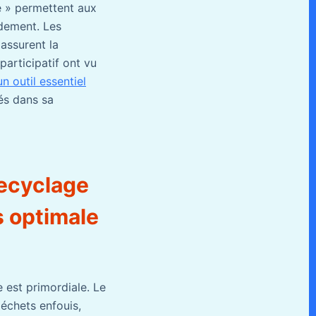
e » permettent aux
idement. Les
assurent la
participatif ont vu
n outil essentiel
és dans sa
ecyclage
s optimale
 est primordiale. Le
déchets enfouis,