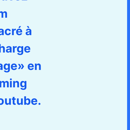
lm
acré à
harge
age» en
aming
outube.