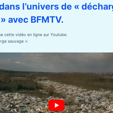
dans l’univers de « décha
 » avec BFMTV.
 cette vidéo en ligne sur Youtube.
arge sauvage »: