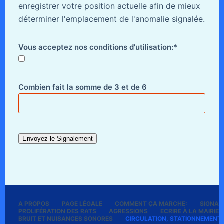
enregistrer votre position actuelle afin de mieux
déterminer l'emplacement de l'anomalie signalée.
Vous acceptez nos conditions d'utilisation:*
Combien fait la somme de 3 et de 6
A PROPOS
PAGE LÉGALE
COMMENT ÇA MARCHE:
SIGNALE
PROLIFÉRATION DES RATS
AGRESSIONS
ECRIRE À LA MAIRIE
BRUIT ET NUISANCES SONORES
CIRCULATION, STATIONNEMENT