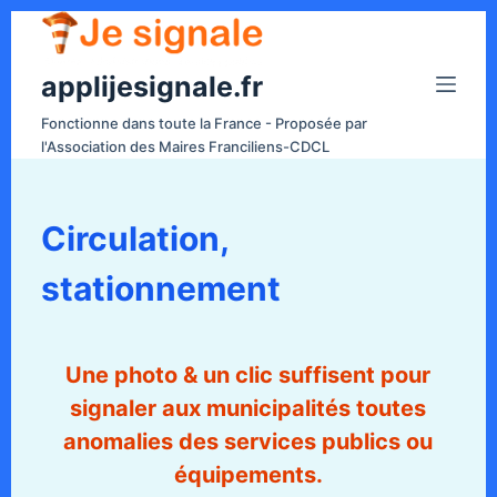
P
a
applijesignale.fr
s
s
Fonctionne dans toute la France - Proposée par
e
l'Association des Maires Franciliens-CDCL
r
a
u
Circulation,
c
stationnement
o
n
t
e
Une photo & un clic suffisent
pour
n
signaler aux municipalités toutes
u
anomalies des services publics ou
équipements.