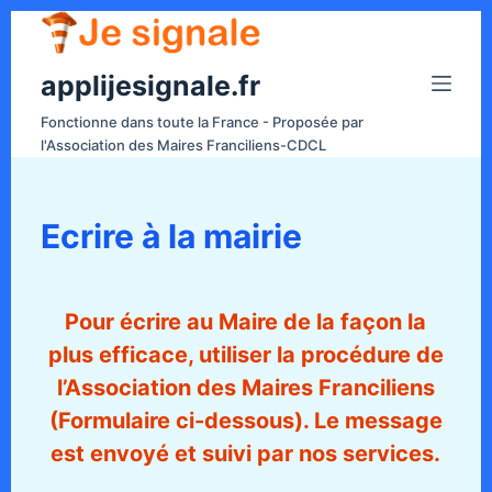
P
a
applijesignale.fr
s
s
Fonctionne dans toute la France - Proposée par
e
l'Association des Maires Franciliens-CDCL
r
a
u
Ecrire à la mairie
c
o
n
Pour écrire au Maire de la façon la
t
plus efficace, utiliser la procédure de
e
l’Association des Maires Franciliens
n
(Formulaire ci-dessous). Le message
u
est envoyé et suivi par nos services.