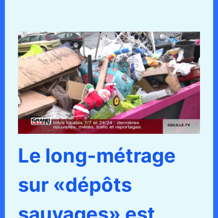
Le long-métrage
sur «dépôts
sauvages» est