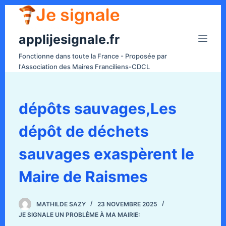
P
a
applijesignale.fr
s
s
Fonctionne dans toute la France - Proposée par
e
l'Association des Maires Franciliens-CDCL
r
a
u
dépôts sauvages,Les
c
dépôt de déchets
o
n
sauvages exaspèrent le
t
e
Maire de Raismes
n
u
MATHILDE SAZY
23 NOVEMBRE 2025
JE SIGNALE UN PROBLÈME À MA MAIRIE: