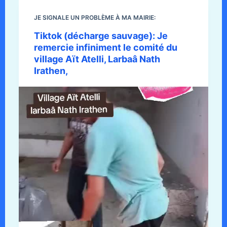
JE SIGNALE UN PROBLÈME À MA MAIRIE:
Tiktok (décharge sauvage): Je
remercie infiniment le comité du
village Aït Atelli, Larbaâ Nath
Irathen,