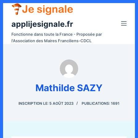
P
a
applijesignale.fr
s
s
Fonctionne dans toute la France - Proposée par
e
l'Association des Maires Franciliens-CDCL
r
a
u
c
o
Mathilde SAZY
n
t
e
INSCRIPTION LE: 5 AOÛT 2023
PUBLICATIONS: 1691
n
u