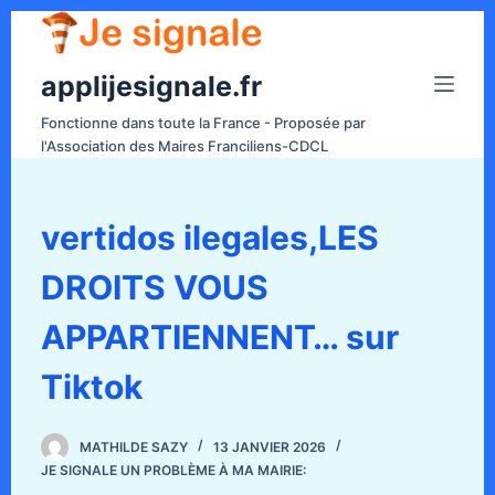
P
a
applijesignale.fr
s
s
Fonctionne dans toute la France - Proposée par
e
l'Association des Maires Franciliens-CDCL
r
a
u
vertidos ilegales,LES
c
DROITS VOUS
o
n
APPARTIENNENT… sur
t
e
Tiktok
n
u
MATHILDE SAZY
13 JANVIER 2026
JE SIGNALE UN PROBLÈME À MA MAIRIE: