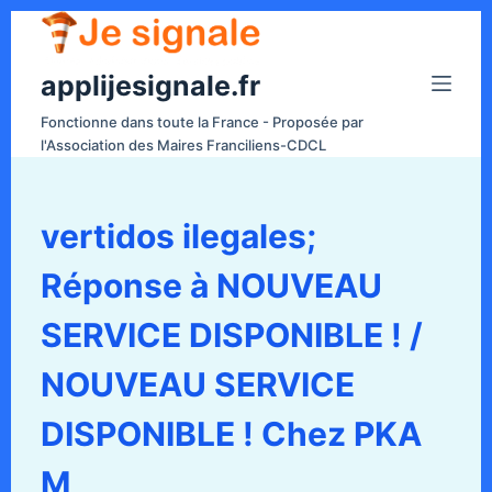
P
a
applijesignale.fr
s
s
Fonctionne dans toute la France - Proposée par
e
l'Association des Maires Franciliens-CDCL
r
a
u
vertidos ilegales;
c
Réponse à NOUVEAU
o
n
SERVICE DISPONIBLE ! /
t
e
NOUVEAU SERVICE
n
DISPONIBLE ! Chez PKA
u
M