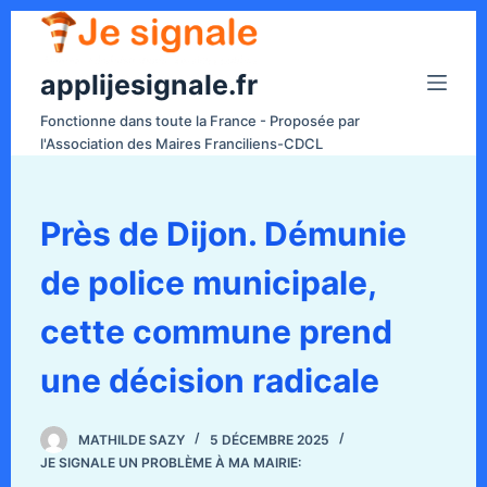
P
a
applijesignale.fr
s
s
Fonctionne dans toute la France - Proposée par
e
l'Association des Maires Franciliens-CDCL
r
a
u
Près de Dijon. Démunie
c
de police municipale,
o
n
cette commune prend
t
e
une décision radicale
n
u
MATHILDE SAZY
5 DÉCEMBRE 2025
JE SIGNALE UN PROBLÈME À MA MAIRIE: