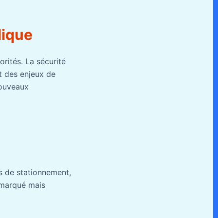
lique
orités. La sécurité
nt des enjeux de
nouveaux
es de stationnement,
s marqué mais