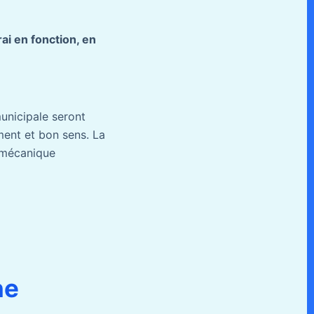
ai en fonction, en
municipale seront
ment et bon sens. La
e mécanique
ne