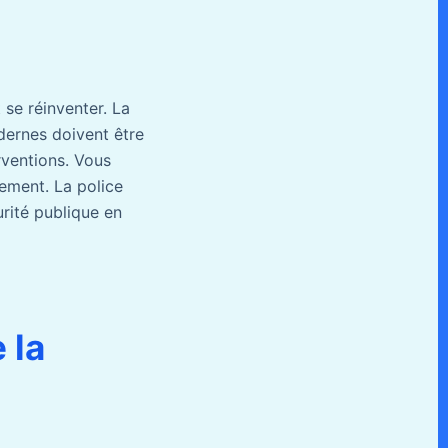
 se réinventer. La
dernes doivent être
rventions. Vous
lement. La police
rité publique en
 la