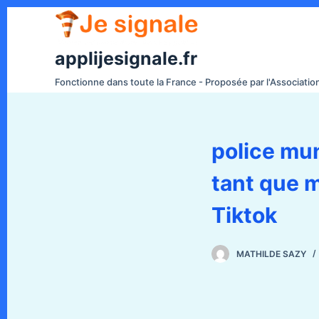
P
a
s
applijesignale.fr
s
Fonctionne dans toute la France - Proposée par l'Associati
e
r
a
police mun
u
c
tant que m
o
n
Tiktok
t
e
MATHILDE SAZY
n
u