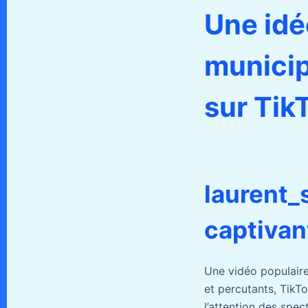
Une idé
municip
sur Tik
laurent_
captivan
Une vidéo populair
et percutants, TikTo
l’attention des spec