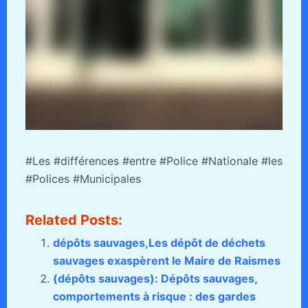
#Les #différences #entre #Police #Nationale #les
#Polices #Municipales
Related Posts:
dépôts sauvages,Les dépôt de déchets
sauvages exaspèrent le Maire de Raismes
(dépôts sauvages): Dépôts sauvages,
comportements à risque : des gardes