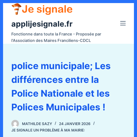
P
a
applijesignale.fr
s
s
Fonctionne dans toute la France - Proposée par
e
l'Association des Maires Franciliens-CDCL
r
a
u
police municipale; Les
c
différences entre la
o
n
Police Nationale et les
t
e
Polices Municipales !
n
u
MATHILDE SAZY
24 JANVIER 2026
JE SIGNALE UN PROBLÈME À MA MAIRIE: