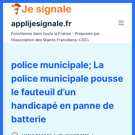
P
a
applijesignale.fr
s
s
Fonctionne dans toute la France - Proposée par
e
l'Association des Maires Franciliens-CDCL
r
a
u
police municipale; La
c
police municipale pousse
o
n
le fauteuil d’un
t
e
handicapé en panne de
n
batterie
u