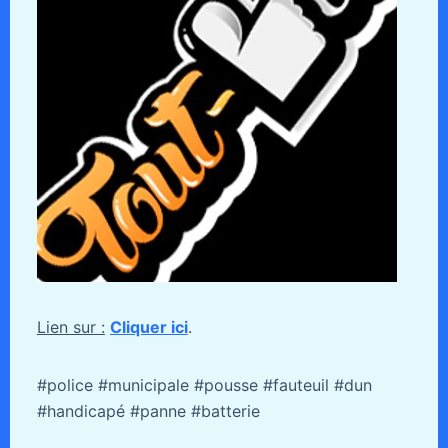
Lien sur :
Cliquer ici
.
#police #municipale #pousse #fauteuil #dun
#handicapé #panne #batterie