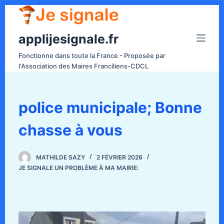
P
a
applijesignale.fr
s
s
Fonctionne dans toute la France - Proposée par
e
l'Association des Maires Franciliens-CDCL
r
a
u
police municipale; Bonne
c
chasse à vous
o
n
t
MATHILDE SAZY
2 FÉVRIER 2026
e
JE SIGNALE UN PROBLÈME À MA MAIRIE:
n
u