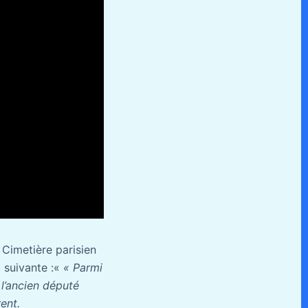
 Cimetière parisien
 est la suivante :«
« Parmi
 l’ancien député
ent.