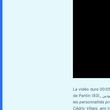
La vidéo dure 00:05
les personnalités p
Cédric Villani, ami 