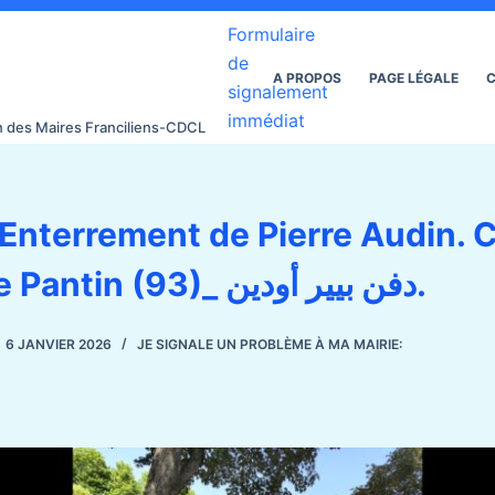
Formulaire
de
A PROPOS
PAGE LÉGALE
C
signalement
immédiat
on des Maires Franciliens-CDCL
Enterrement de Pierre Audin. 
parisien de Pantin (93)_ دفن بيير أودين.
6 JANVIER 2026
JE SIGNALE UN PROBLÈME À MA MAIRIE: