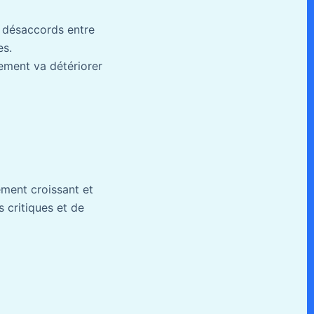
s désaccords entre
es.
ement va détériorer
ement croissant et
s critiques et de
s