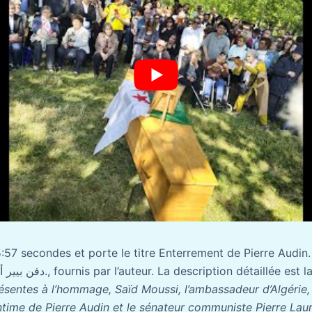
:57 secondes et porte le titre Enterrement de Pierre Audin.
de Pantin (93)_ دفن بيير أودين., fournis par l’auteur. La description détaillée
résentes à l’hommage, Saïd Moussi, l’ambassadeur d’Algérie,
intime de Pierre Audin et le sénateur communiste Pierre Laur