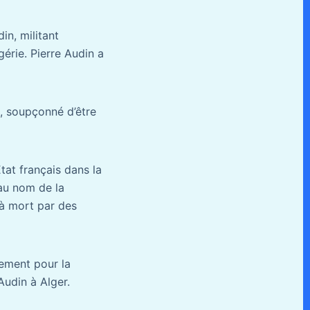
in, militant
gérie. Pierre Audin a
e, soupçonné d’être
Etat français dans la
au nom de la
 à mort par des
blement pour la
udin à Alger.