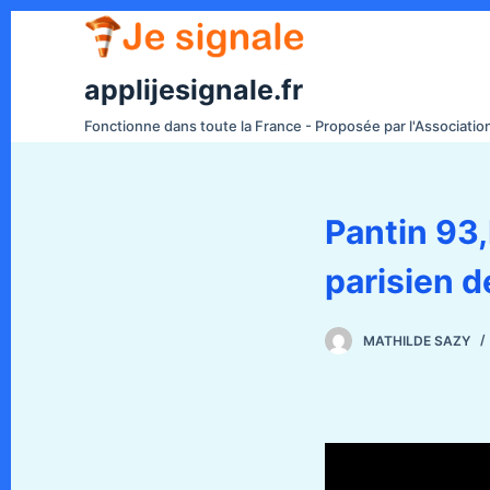
P
a
s
applijesignale.fr
s
Fonctionne dans toute la France - Proposée par l'Associati
e
r
a
Pantin 93,
u
c
o
n
t
MATHILDE SAZY
e
n
u