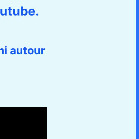
outube.
i autour