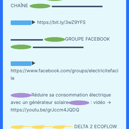
CHAÎNE
▬▬▬▬▬▬▬▬▬▬▬
► https://bit.ly/3wZ9YFS
▬▬▬▬▬▬▬
GROUPE FACEBOOK
▬▬▬▬▬▬▬▬▬▬▬
►
https://www.facebook.com/groups/electricitefaci
le
Réduire sa consommation électrique
avec un générateur solaire
: vidéo →
https://youtu.be/grJccm4JQDQ
DELTA 2 ECOFLOW