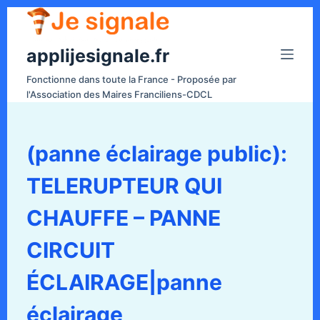
P
a
applijesignale.fr
s
s
Fonctionne dans toute la France - Proposée par
e
l'Association des Maires Franciliens-CDCL
r
a
u
(panne éclairage public):
c
TELERUPTEUR QUI
o
n
CHAUFFE – PANNE
t
e
CIRCUIT
n
ÉCLAIRAGE|panne
u
éclairage