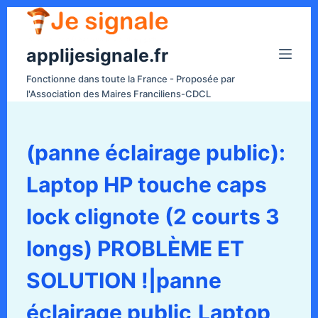
P
a
applijesignale.fr
s
s
Fonctionne dans toute la France - Proposée par
e
l'Association des Maires Franciliens-CDCL
r
a
u
(panne éclairage public):
c
Laptop HP touche caps
o
n
lock clignote (2 courts 3
t
e
longs) PROBLÈME ET
n
SOLUTION !|panne
u
éclairage public,Laptop