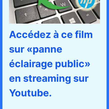
Accédez à ce film
sur «panne
éclairage public»
en streaming sur
Youtube.