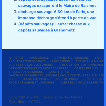
sauvages exaspèrent le Maire de Raismes
décharge sauvage,À 30 km de Paris, une
immense décharge s’étend à perte de vue
(dépôts sauvages): Leuze: chasse aux
dépôts sauvages à Grandmetz
A PROPOS
PAGE LÉGALE
COMMENT ÇA MARCHE:
SIGNALE
PROLIFÉRATION DES RATS
AGRESSIONS
ECRIRE À LA MAIRIE
BRUIT ET NUISANCES SONORES
CIRCULATION, STATIONNEMENT
SERVICES TECHNIQUES & ESPACES VERTS
OBJETS PERDUS
P
TROUBLE DE VOISINAGE
GRAFFITI-TAG
DANSMARUE (PARIS) ET JESIGNALE (POUR TOUTE LA FRANCE) AFIN 
BLOG
ECLAIRAGE PUBLIC
NIDS-DE-POULE
DÉCHARGES S
FAQ DANSMARUE ET JESIGNALE
ALERTER LA POLICE MUNICIPAL
Copyright © 2026 - Association des Maires
Franciliens – CDCL