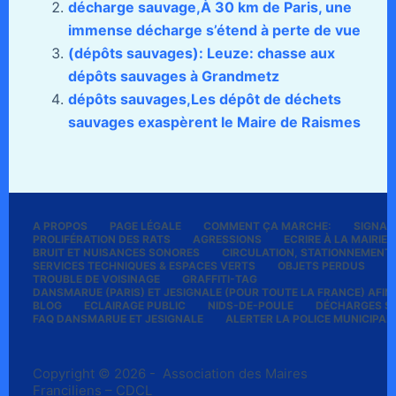
décharge sauvage,À 30 km de Paris, une
immense décharge s’étend à perte de vue
(dépôts sauvages): Leuze: chasse aux
dépôts sauvages à Grandmetz
dépôts sauvages,Les dépôt de déchets
sauvages exaspèrent le Maire de Raismes
A PROPOS
PAGE LÉGALE
COMMENT ÇA MARCHE:
SIGNALE
PROLIFÉRATION DES RATS
AGRESSIONS
ECRIRE À LA MAIRIE
BRUIT ET NUISANCES SONORES
CIRCULATION, STATIONNEMENT
SERVICES TECHNIQUES & ESPACES VERTS
OBJETS PERDUS
P
TROUBLE DE VOISINAGE
GRAFFITI-TAG
DANSMARUE (PARIS) ET JESIGNALE (POUR TOUTE LA FRANCE) AFIN 
BLOG
ECLAIRAGE PUBLIC
NIDS-DE-POULE
DÉCHARGES S
FAQ DANSMARUE ET JESIGNALE
ALERTER LA POLICE MUNICIPAL
Copyright © 2026 - Association des Maires
Franciliens – CDCL