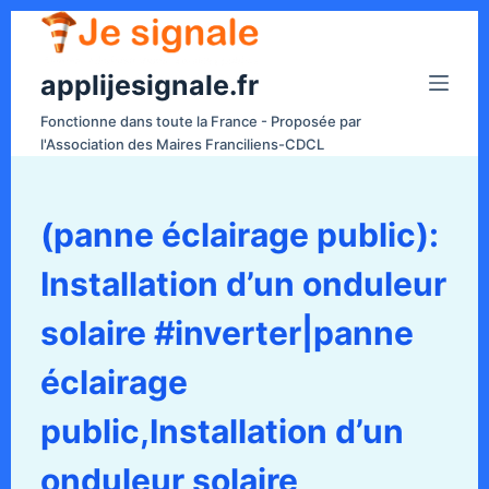
P
a
applijesignale.fr
s
s
Fonctionne dans toute la France - Proposée par
e
l'Association des Maires Franciliens-CDCL
r
a
u
(panne éclairage public):
c
Installation d’un onduleur
o
n
solaire #inverter|panne
t
e
éclairage
n
public,Installation d’un
u
onduleur solaire