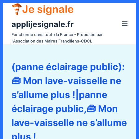
P
a
applijesignale.fr
s
s
Fonctionne dans toute la France - Proposée par
e
l'Association des Maires Franciliens-CDCL
r
a
u
(panne éclairage public):
c
🧰 Mon lave-vaisselle ne
o
n
s’allume plus !|panne
t
e
éclairage public,🧰 Mon
n
lave-vaisselle ne s’allume
u
plus !