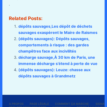
.
Related Posts:
dépôts sauvages,Les dépôt de déchets
sauvages exaspèrent le Maire de Raismes
(dépôts sauvages): Dépôts sauvages,
comportements à risque : des gardes
champêtres face aux incivilités
décharge sauvage,À 30 km de Paris, une
immense décharge s’étend à perte de vue
(dépôts sauvages): Leuze: chasse aux
dépôts sauvages à Grandmetz
A PROPOS
PAGE LÉGALE
COMMENT ÇA MARCHE:
SIGNALE