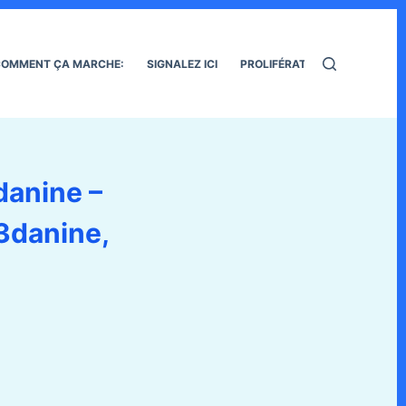
OMMENT ÇA MARCHE:
SIGNALEZ ICI
PROLIFÉRATION DES RATS
danine –
3danine,