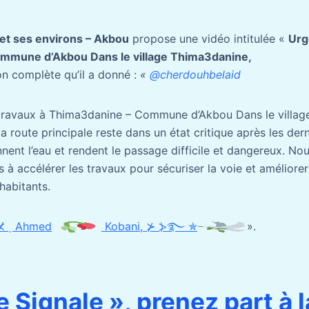
et ses environs – Akbou
propose une vidéo intitulée «
Urg
mmune d’Akbou Dans le village Thima3danine,
ion complète qu’il a donné :
«
@cherdouhbelaid
ravaux à Thima3danine – Commune d’Akbou Dans le villag
route principale reste dans un état critique après les dern
nent l’eau et rendent le passage difficile et dangereux. No
à accélérer les travaux pour sécuriser la voie et améliorer
 habitants.
♬ son original – ✯ ⊀ ﮼Ahmed
Kobani, ⊁ ⦔࿐ ✯
».
 Signale », prenez part à l