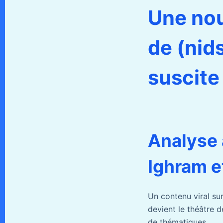
Une nou
de (nid
suscite
Analyse 
Ighram e
Un contenu viral su
devient le théâtre 
de thématiques.