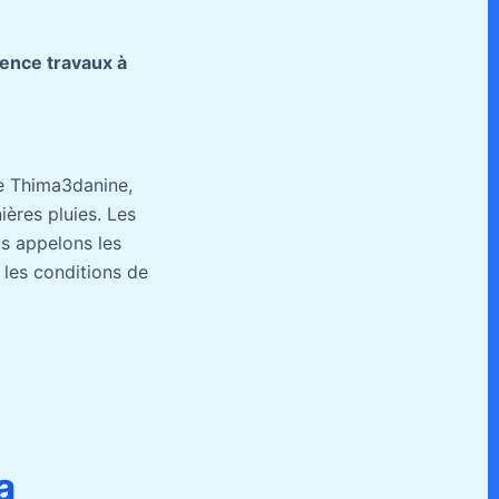
ence travaux à
e Thima3danine,
ières pluies. Les
us appelons les
 les conditions de
a