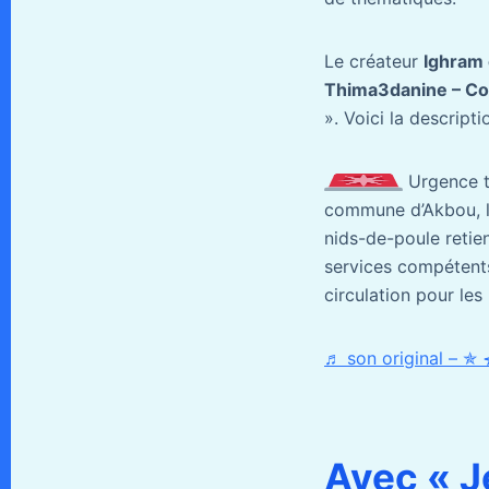
Le créateur
Ighram 
Thima3danine – Co
». Voici la descript
Urgence t
commune d’Akbou, la 
nids-de-poule retien
services compétents 
circulation pour les
Avec « Je