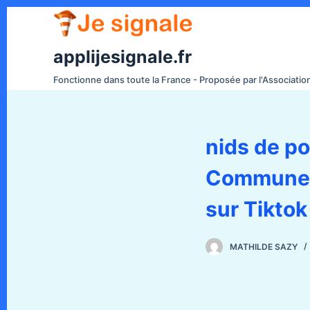
P
a
s
applijesignale.fr
s
Fonctionne dans toute la France - Proposée par l'Associati
e
r
a
nids de p
u
c
Commune d
o
n
sur Tiktok
t
e
MATHILDE SAZY
n
u