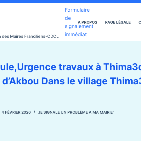
Formulaire
de
A PROPOS
PAGE LÉGALE
C
signalement
immédiat
on des Maires Franciliens-CDCL
oule,Urgence travaux à Thima3
’Akbou Dans le village Thima
4 FÉVRIER 2026
JE SIGNALE UN PROBLÈME À MA MAIRIE: