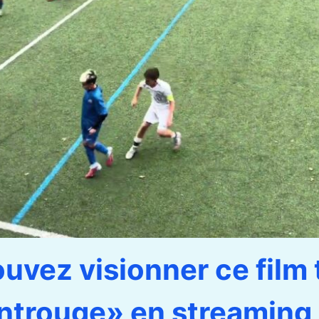
uvez visionner ce film 
trouge» en streaming 