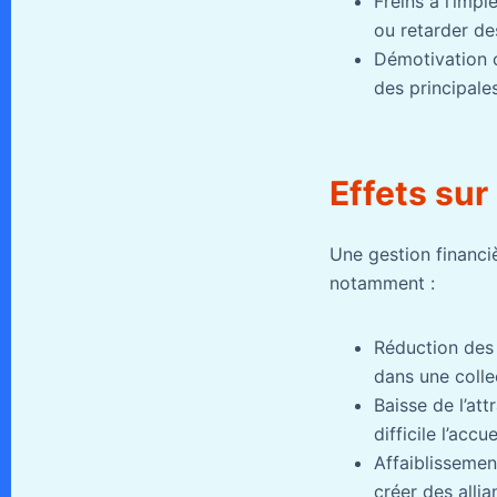
Freins à l’imp
ou retarder des
Démotivation c
des principale
Effets sur
Une gestion financ
notamment :
Réduction des 
dans une collec
Baisse de l’att
difficile l’acc
Affaiblissement
créer des alli