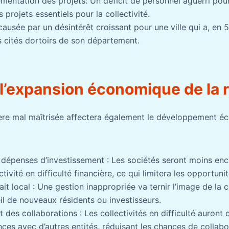
lémentation des projets: Un déficit de personnel aguerri po
 projets essentiels pour la collectivité.
ausée par un désintérêt croissant pour une ville qui a, en 5
s cités dortoirs de son département.
 l’expansion économique de la 
ière mal maîtrisée affectera également le développement é
dépenses d’investissement : Les sociétés seront moins encl
tivité en difficulté financière, ce qui limitera les opportuni
rait local : Une gestion inappropriée va ternir l’image de la c
ueil de nouveaux résidents ou investisseurs.
 des collaborations : Les collectivités en difficulté auront d
ances avec d’autres entités, réduisant les chances de collabo