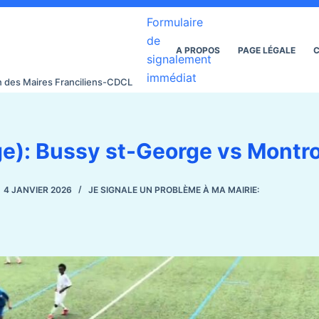
Formulaire
de
A PROPOS
PAGE LÉGALE
C
signalement
immédiat
on des Maires Franciliens-CDCL
e): Bussy st-George vs Montr
4 JANVIER 2026
JE SIGNALE UN PROBLÈME À MA MAIRIE: