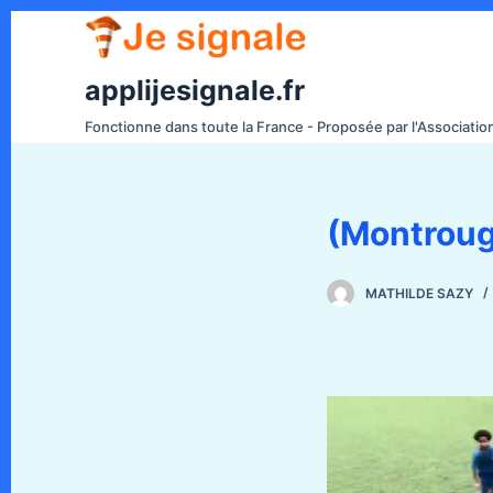
P
a
s
applijesignale.fr
s
Fonctionne dans toute la France - Proposée par l'Associati
e
r
a
(Montroug
u
c
o
MATHILDE SAZY
n
t
e
n
u