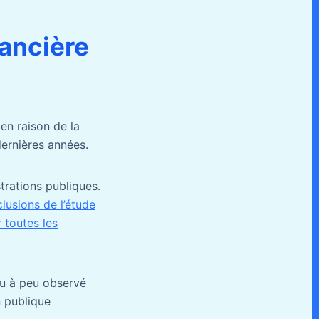
ancière
en raison de la
dernières années.
trations publiques.
lusions de l’étude
 toutes les
eu à peu observé
n publique