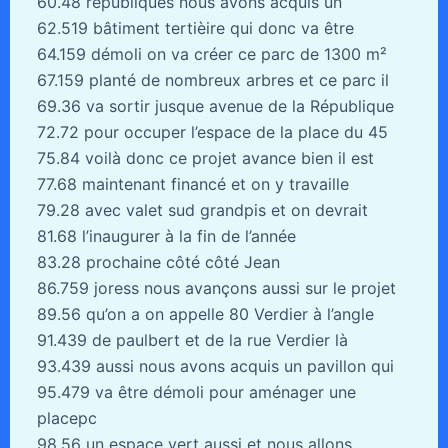
60.48 républiques nous avons acquis un
62.519 bâtiment tertièire qui donc va être
64.159 démoli on va créer ce parc de 1300 m²
67.159 planté de nombreux arbres et ce parc il
69.36 va sortir jusque avenue de la République
72.72 pour occuper l’espace de la place du 45
75.84 voilà donc ce projet avance bien il est
77.68 maintenant financé et on y travaille
79.28 avec valet sud grandpis et on devrait
81.68 l’inaugurer à la fin de l’année
83.28 prochaine côté côté Jean
86.759 joress nous avançons aussi sur le projet
89.56 qu’on a on appelle 80 Verdier à l’angle
91.439 de paulbert et de la rue Verdier là
93.439 aussi nous avons acquis un pavillon qui
95.479 va être démoli pour aménager une
placepc
98.56 un espace vert aussi et nous allons