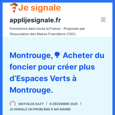
P
a
applijesignale.fr
s
s
Fonctionne dans toute la France - Proposée par
e
l'Association des Maires Franciliens-CDCL
r
a
u
Montrouge,🌳 Acheter du
c
foncier pour créer plus
o
n
d’Espaces Verts à
t
e
Montrouge.
n
u
MATHILDE SAZY
8 DÉCEMBRE 2025
JE SIGNALE UN PROBLÈME À MA MAIRIE: