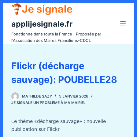
P
a
applijesignale.fr
s
s
Fonctionne dans toute la France - Proposée par
e
l'Association des Maires Franciliens-CDCL
r
a
u
Flickr (décharge
c
sauvage): POUBELLE28
o
n
t
MATHILDE SAZY
5 JANVIER 2026
e
JE SIGNALE UN PROBLÈME À MA MAIRIE:
n
u
Le thème «décharge sauvage» : nouvelle
publication sur Flickr