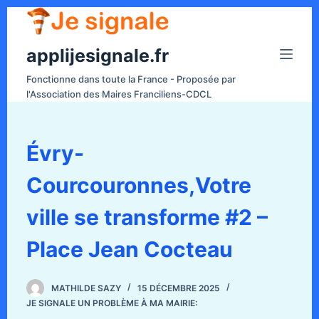
P
a
applijesignale.fr
s
s
Fonctionne dans toute la France - Proposée par
e
l'Association des Maires Franciliens-CDCL
r
a
u
Évry-
c
Courcouronnes,Votre
o
n
ville se transforme #2 –
t
e
Place Jean Cocteau
n
u
MATHILDE SAZY
15 DÉCEMBRE 2025
JE SIGNALE UN PROBLÈME À MA MAIRIE: