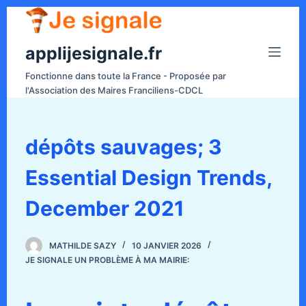
P
a
applijesignale.fr
s
s
Fonctionne dans toute la France - Proposée par
e
l'Association des Maires Franciliens-CDCL
r
a
u
dépôts sauvages; 3
c
Essential Design Trends,
o
n
December 2021
t
e
n
MATHILDE SAZY
10 JANVIER 2026
JE SIGNALE UN PROBLÈME À MA MAIRIE:
u