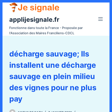
P
a
applijesignale.fr
s
s
Fonctionne dans toute la France - Proposée par
e
l'Association des Maires Franciliens-CDCL
r
a
u
décharge sauvage; Ils
c
installent une décharge
o
n
sauvage en plein milieu
t
e
des vignes pour ne plus
n
pay
u