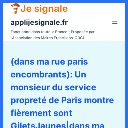
P
a
applijesignale.fr
s
s
Fonctionne dans toute la France - Proposée par
e
l'Association des Maires Franciliens-CDCL
r
a
u
(dans ma rue paris
c
encombrants): Un
o
n
monsieur du service
t
e
propreté de Paris montre
n
fièrement sont
u
GiletsJaunes|dans ma