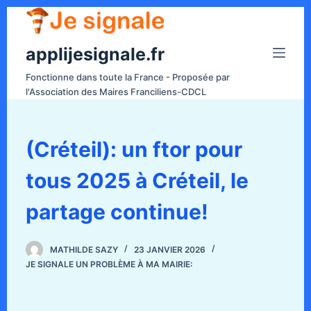
P
a
applijesignale.fr
s
s
Fonctionne dans toute la France - Proposée par
e
l'Association des Maires Franciliens-CDCL
r
a
u
(Créteil): un ftor pour
c
tous 2025 à Créteil, le
o
n
partage continue!
t
e
n
MATHILDE SAZY
23 JANVIER 2026
JE SIGNALE UN PROBLÈME À MA MAIRIE:
u