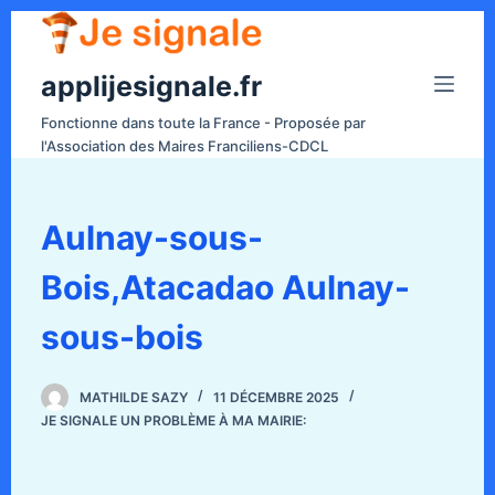
P
a
applijesignale.fr
s
s
Fonctionne dans toute la France - Proposée par
e
l'Association des Maires Franciliens-CDCL
r
a
u
Aulnay-sous-
c
Bois,Atacadao Aulnay-
o
n
sous-bois
t
e
n
MATHILDE SAZY
11 DÉCEMBRE 2025
JE SIGNALE UN PROBLÈME À MA MAIRIE:
u