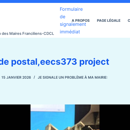
Formulaire
de
A PROPOS
PAGE LÉGALE
C
signalement
immédiat
on des Maires Franciliens-CDCL
de postal,eecs373 project
15 JANVIER 2026
JE SIGNALE UN PROBLÈME À MA MAIRIE: