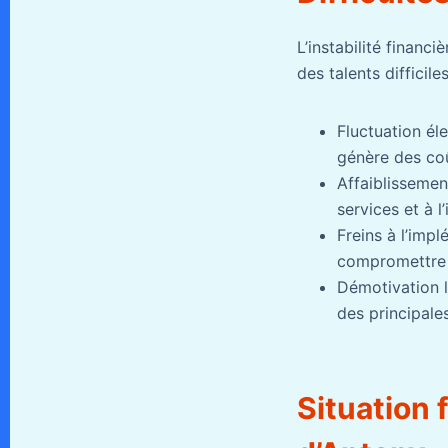
L’instabilité financi
des talents difficile
Fluctuation éle
génère des coû
Affaiblissemen
services et à l
Freins à l’imp
compromettre d
Démotivation li
des principale
Situation