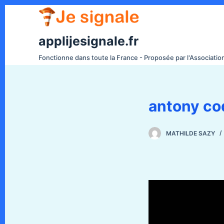
P
a
s
applijesignale.fr
s
Fonctionne dans toute la France - Proposée par l'Associati
e
r
a
antony co
u
c
o
MATHILDE SAZY
n
t
e
n
u