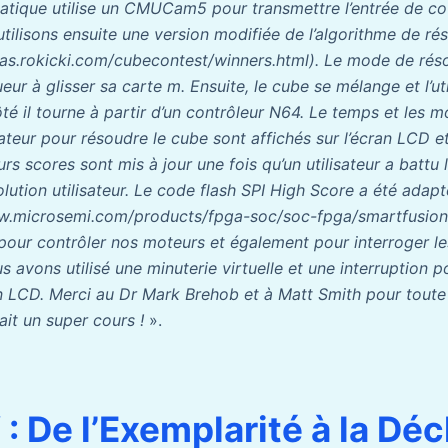
atique utilise un CMUCam5 pour transmettre l’entrée de co
tilisons ensuite une version modifiée de l’algorithme de ré
as.rokicki.com/cubecontest/winners.html). Le mode de résol
ueur à glisser sa carte m. Ensuite, le cube se mélange et l’ut
ôté il tourne à partir d’un contrôleur N64. Le temps et les
isateur pour résoudre le cube sont affichés sur l’écran LCD 
rs scores sont mis à jour une fois qu’un utilisateur a battu 
ution utilisateur. Le code flash SPI High Score a été adap
ww.microsemi.com/products/fpga-soc/soc-fpga/smartfusio
pour contrôler nos moteurs et également pour interroger l
 avons utilisé une minuterie virtuelle et une interruption p
ran LCD. Merci au Dr Mark Brehob et à Matt Smith pour toute 
ait un super cours !
».
 De l’Exemplarité à la Dé