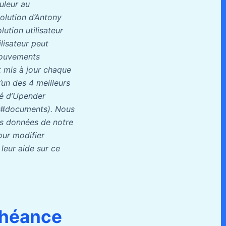
uleur au
solution d’Antony
ution utilisateur
ilisateur peut
 mouvements
et mis à jour chaque
l’un des 4 meilleurs
té d’Upender
n#documents). Nous
es données de notre
our modifier
leur aide sur ce
chéance