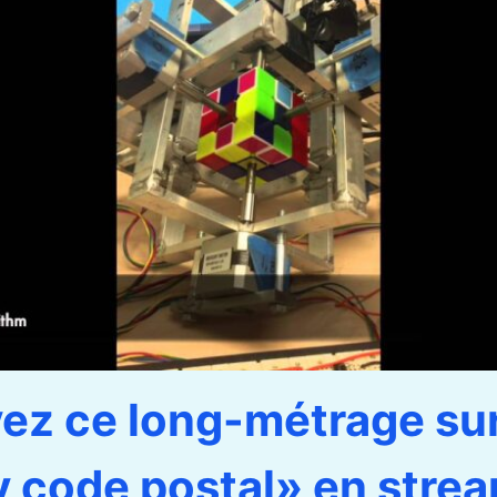
ez ce long-métrage su
 code postal» en stre