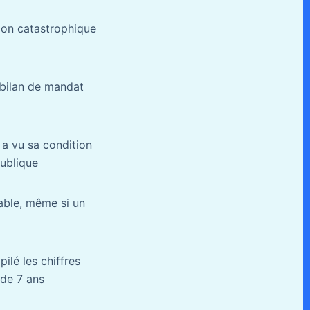
ion catastrophique
e bilan de mandat
 a vu sa condition
publique
able, même si un
ilé les chiffres
 de 7 ans