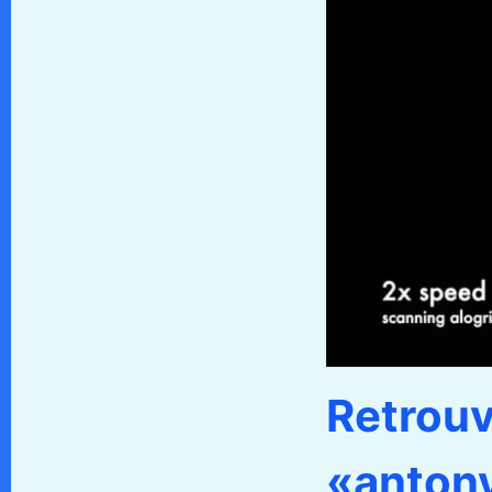
Retrouv
«antony