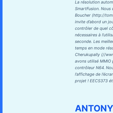
La résolution autom
SmartFusion. Nous u
Boucher (http://tom
invite d’abord un jo
contrôler de quel c
nécessaires à l’util
seconde. Les meilleu
temps en mode résol
Cherukupally (//w
avons utilisé MMIO 
contrôleur N64. Nous
l’affichage de l’éc
projet ! EECS373 ét
ANTONY :