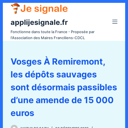
P
a
applijesignale.fr
s
s
Fonctionne dans toute la France - Proposée par
e
l'Association des Maires Franciliens-CDCL
r
a
u
Vosges À Remiremont,
c
les dépôts sauvages
o
n
sont désormais passibles
t
e
d’une amende de 15 000
n
euros
u