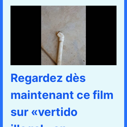
Regardez dès
maintenant ce film
sur «vertido