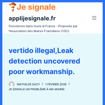
P
a
applijesignale.fr
s
s
Fonctionne dans toute la France - Proposée par
e
l'Association des Maires Franciliens-CDCL
r
a
u
vertido illegal,Leak
c
detection uncovered
o
n
poor workmanship.
t
e
n
MATHILDE SAZY
1 FÉVRIER 2026
JE SIGNALE UN PROBLÈME À MA MAIRIE:
u