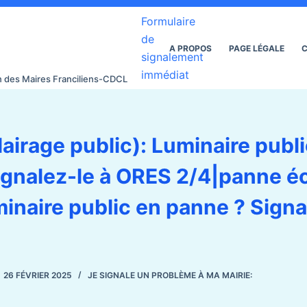
Formulaire
de
A PROPOS
PAGE LÉGALE
C
signalement
immédiat
on des Maires Franciliens-CDCL
airage public): Luminaire publ
ignalez-le à ORES 2/4|panne éc
inaire public en panne ? Signa
26 FÉVRIER 2025
JE SIGNALE UN PROBLÈME À MA MAIRIE: