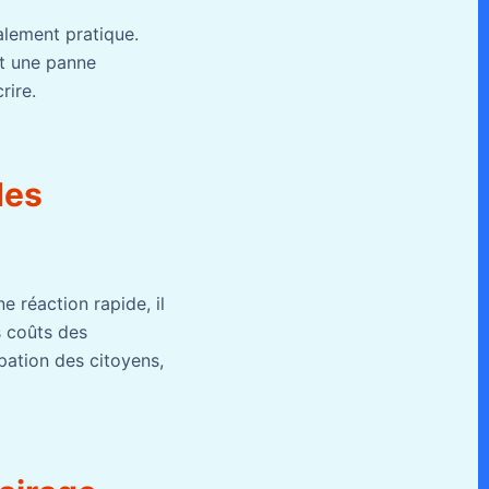
alement pratique.
nt une panne
rire.
des
e réaction rapide, il
s coûts des
ipation des citoyens,