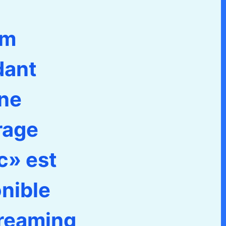
lm
dant
ne
rage
c» est
nible
treaming