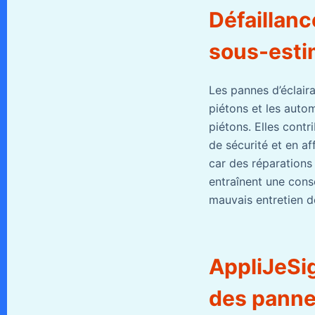
Défaillanc
sous-est
Les pannes d’éclair
piétons et les autom
piétons. Elles cont
de sécurité et en af
car des réparations 
entraînent une con
mauvais entretien 
AppliJeSig
des pann