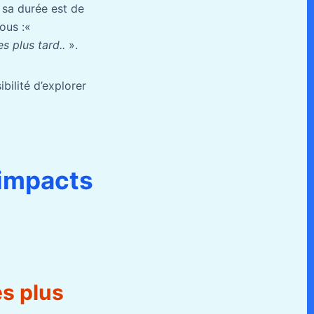
 sa durée est de
sous :«
s plus tard..
».
bilité d’explorer
 impacts
es plus