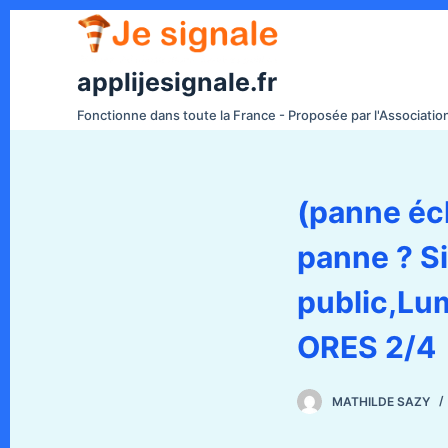
P
a
s
applijesignale.fr
s
Fonctionne dans toute la France - Proposée par l'Associati
e
r
a
(panne écl
u
c
panne ? S
o
n
public,Lum
t
e
ORES 2/4
n
u
MATHILDE SAZY