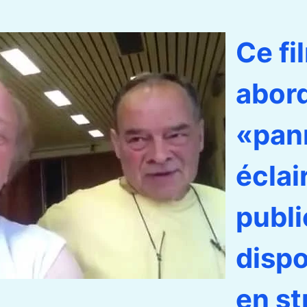
Ce fi
abor
«pan
éclai
publi
dispo
en s