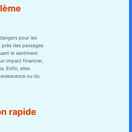
blème
 dangers pour les
ou près des passages
uant le sentiment
 un impact financier,
. Enfin, elles
bsolescence ou du
on rapide