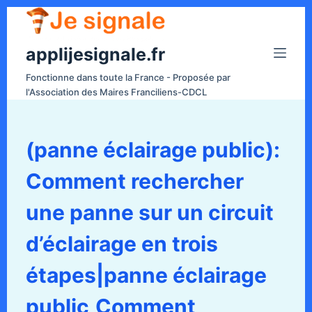
P
a
applijesignale.fr
s
s
Fonctionne dans toute la France - Proposée par
e
l'Association des Maires Franciliens-CDCL
r
a
u
(panne éclairage public):
c
Comment rechercher
o
n
une panne sur un circuit
t
e
d’éclairage en trois
n
étapes|panne éclairage
u
public,Comment