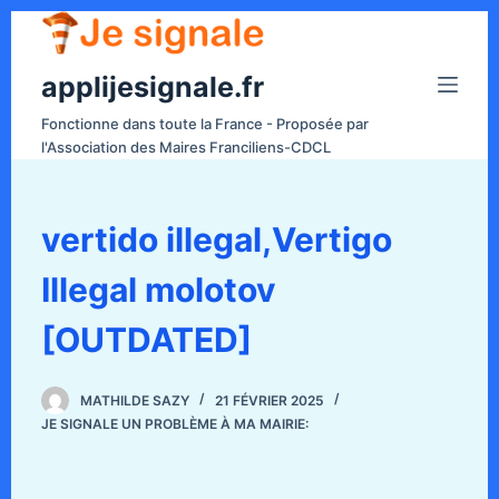
P
a
applijesignale.fr
s
s
Fonctionne dans toute la France - Proposée par
e
l'Association des Maires Franciliens-CDCL
r
a
u
vertido illegal,Vertigo
c
Illegal molotov
o
n
[OUTDATED]
t
e
n
MATHILDE SAZY
21 FÉVRIER 2025
JE SIGNALE UN PROBLÈME À MA MAIRIE:
u