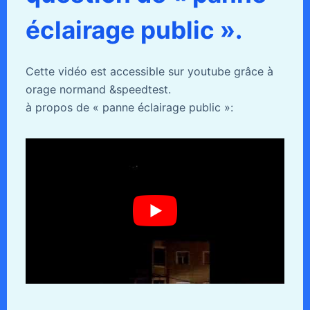
éclairage public ».
Cette vidéo est accessible sur youtube grâce à
orage normand &speedtest.
à propos de « panne éclairage public »: