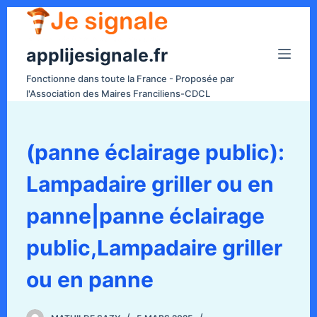
P
a
applijesignale.fr
s
s
Fonctionne dans toute la France - Proposée par
e
l'Association des Maires Franciliens-CDCL
r
a
u
(panne éclairage public):
c
Lampadaire griller ou en
o
n
panne|panne éclairage
t
e
public,Lampadaire griller
n
ou en panne
u