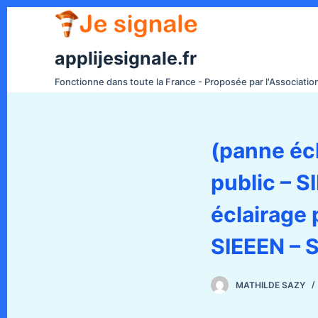
P
a
s
applijesignale.fr
s
Fonctionne dans toute la France - Proposée par l'Associati
e
r
a
(panne écl
u
c
public – S
o
n
éclairage 
t
e
SIEEEN – S
n
u
MATHILDE SAZY