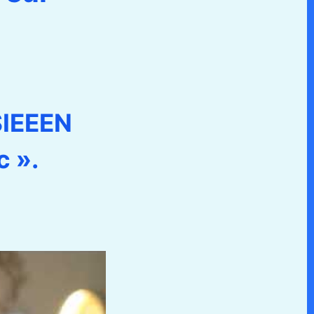
SIEEEN
c ».