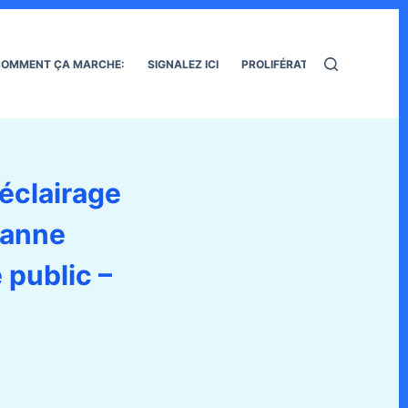
OMMENT ÇA MARCHE:
SIGNALEZ ICI
PROLIFÉRATION DES RATS
 éclairage
panne
 public –