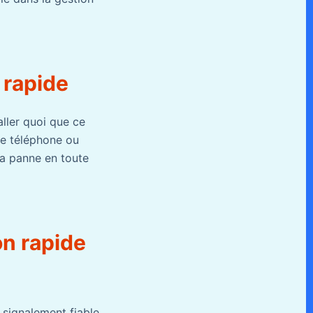
 rapide
taller quoi que ce
re téléphone ou
 la panne en toute
on rapide
 signalement fiable.