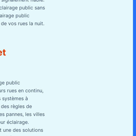
clairage public sans
airage public
 de vos rues la nuit.
et
age public
urs rues en continu,
s systèmes à
e des règles de
es pannes, les villes
ur éclairage.
t une des solutions