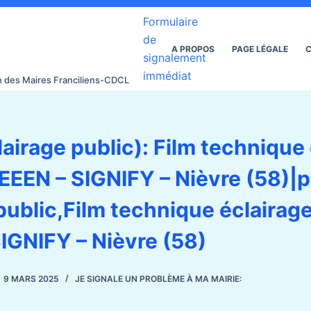
Formulaire
de
A PROPOS
PAGE LÉGALE
C
signalement
immédiat
on des Maires Franciliens-CDCL
airage public): Film technique
IEEEN – SIGNIFY – Nièvre (58)|
public,Film technique éclairage
IGNIFY – Nièvre (58)
9 MARS 2025
JE SIGNALE UN PROBLÈME À MA MAIRIE: