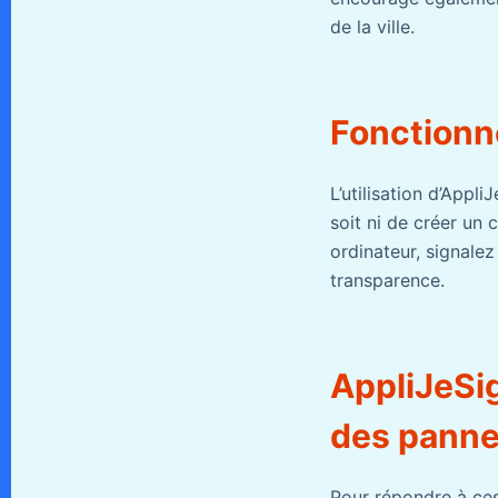
de la ville.
Fonctionn
L’utilisation d’Appli
soit ni de créer un
ordinateur, signalez
transparence.
AppliJeSig
des pann
Pour répondre à ces