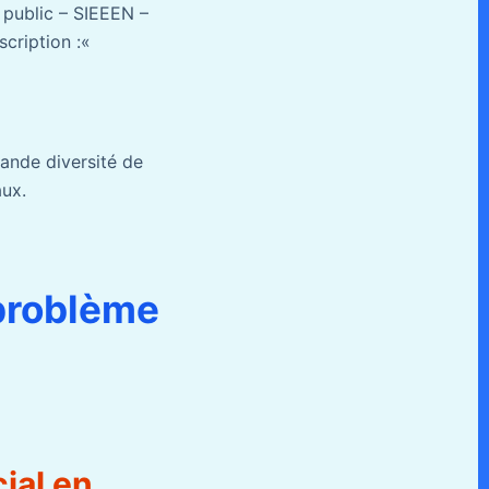
e public – SIEEEN –
scription :«
ande diversité de
aux.
 problème
ial en