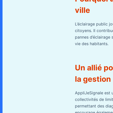
ville
L’éclairage public j
citoyens. Il contrib
pannes d’éclairage s
vie des habitants.
Un allié p
la gestion
AppliJeSignale est 
collectivités de lim
permettant des diagn
encourage également