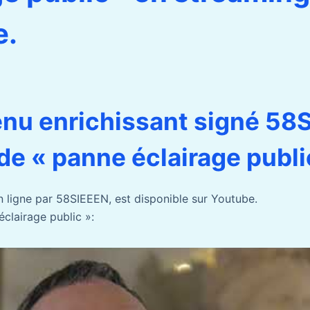
e.
nu enrichissant signé 58
de « panne éclairage publi
n ligne par 58SIEEEN, est disponible sur Youtube.
éclairage public »: