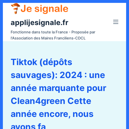
P
a
applijesignale.fr
s
s
Fonctionne dans toute la France - Proposée par
e
l'Association des Maires Franciliens-CDCL
r
a
u
Tiktok (dépôts
c
sauvages): 2024 : une
o
n
année marquante pour
t
e
Clean4green Cette
n
année encore, nous
u
avons fa