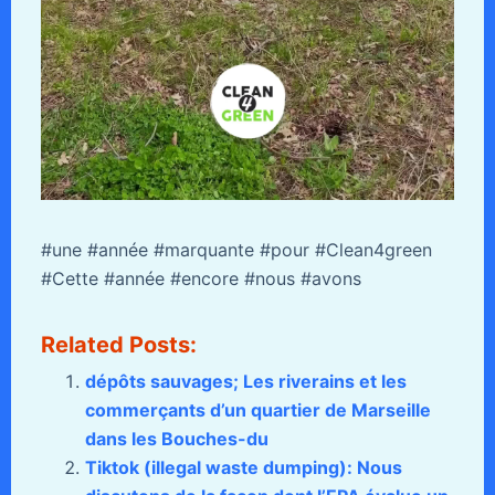
#une #année #marquante #pour #Clean4green
#Cette #année #encore #nous #avons
Related Posts:
dépôts sauvages; Les riverains et les
commerçants d’un quartier de Marseille
dans les Bouches-du
Tiktok (illegal waste dumping): Nous