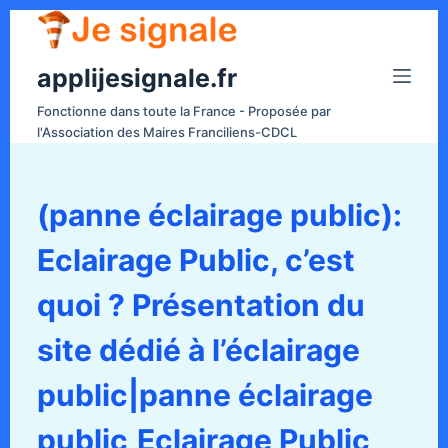
P
a
applijesignale.fr
s
s
Fonctionne dans toute la France - Proposée par
e
l'Association des Maires Franciliens-CDCL
r
a
u
(panne éclairage public):
c
Eclairage Public, c’est
o
n
quoi ? Présentation du
t
e
site dédié à l’éclairage
n
public|panne éclairage
u
public,Eclairage Public,