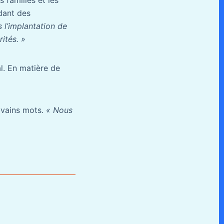
s familles et les
rdant des
l’implantation de
ités. »
l. En matière de
e vains mots.
« Nous