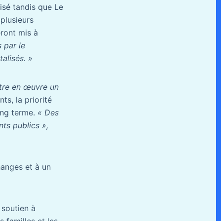
isé tandis que Le
 plusieurs
eront mis à
 par le
alisés. »
tre en œuvre un
ts, la priorité
long terme.
« Des
ts publics »,
hanges et à un
 soutien à