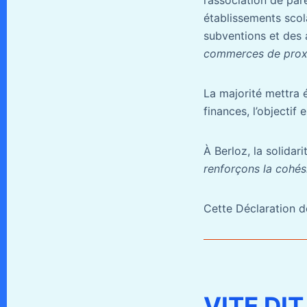
l’association de par
établissements scola
subventions et des 
commerces de proxim
La majorité mettra 
finances, l’objectif 
À Berloz, la solidari
renforçons la cohési
Cette Déclaration d
VITE DIT