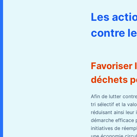
Les acti
contre l
Favoriser 
déchets po
Afin de lutter cont
tri sélectif et la v
réduisant ainsi leu
démarche efficace p
initiatives de réemp
une économie circul