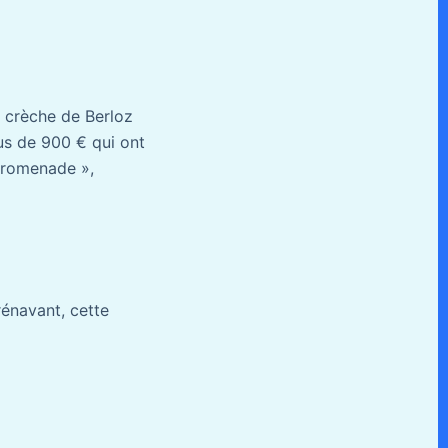
a crèche de Berloz
us de 900 € qui ont
 promenade »,
rénavant, cette