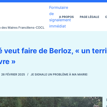
Formulaire
de
A PROPOS
PAGE LÉGALE
C
signalement
immédiat
on des Maires Franciliens-CDCL
 veut faire de Berloz, « un territ
vre »
26 FÉVRIER 2025
JE SIGNALE UN PROBLÈME À MA MAIRIE: