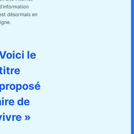
d’information
est désormais en
ligne.
Voici le
titre
proposé
aire de
vivre »