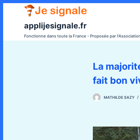
P
a
s
applijesignale.fr
s
Fonctionne dans toute la France - Proposée par l'Associati
e
r
a
La majorité
u
c
fait bon vi
o
n
t
MATHILDE SAZY
e
n
u