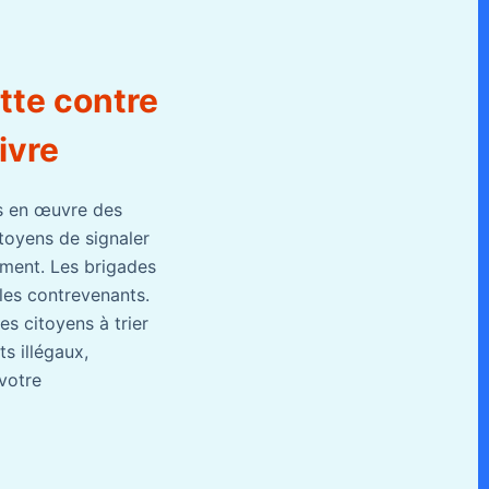
utte contre
ivre
is en œuvre des
toyens de signaler
dement. Les brigades
 les contrevenants.
es citoyens à trier
s illégaux,
 votre