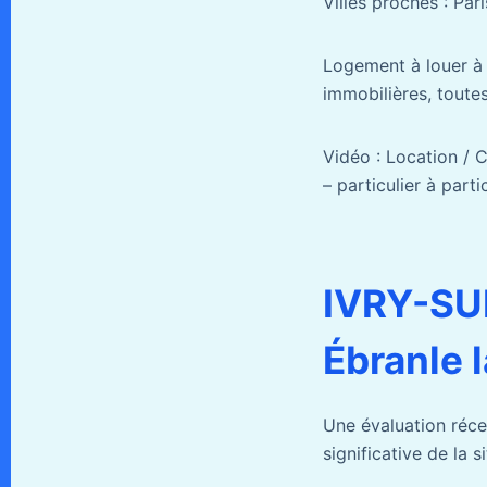
Villes proches : Pari
Logement à louer à I
immobilières, toute
Vidéo : Location / 
– particulier à part
IVRY-SUR
Ébranle l
Une évaluation récen
significative de la 