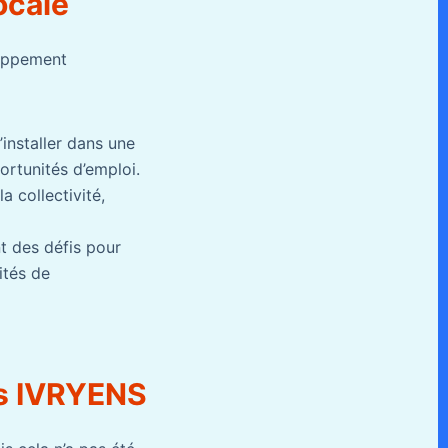
ocale
loppement
’installer dans une
portunités d’emploi.
a collectivité,
nt des défis pour
ités de
ns IVRYENS