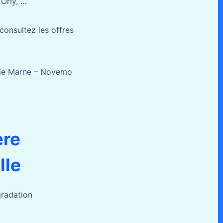
 Orly, …
 consultez les offres
l de Marne – Novemo
ère
lle
gradation