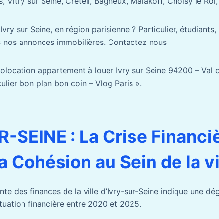
s, Vitry sur Seine, Créteil, Bagneux, Malakoff, Choisy le Roi,
vry sur Seine, en région parisienne ? Particulier, étudiants,
s nos annonces immobilières. Contactez nous
Colocation appartement à louer Ivry sur Seine 94200 – Va
iculier bon plan bon coin – Vlog Paris ».
-SEINE : La Crise Financi
a Cohésion au Sein de la vi
te des finances de la ville d’Ivry-sur-Seine indique une dé
situation financière entre 2020 et 2025.