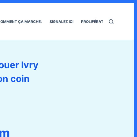
OMMENT ÇA MARCHE:
SIGNALEZ ICI
PROLIFÉRATION DES RATS
ouer Ivry
on coin
lm