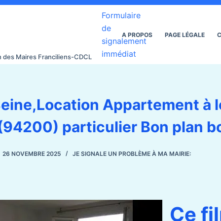
Formulaire
de
A PROPOS
PAGE LÉGALE
C
signalement
immédiat
on des Maires Franciliens-CDCL
Seine,Location Appartement à l
(94200) particulier Bon plan b
26 NOVEMBRE 2025
JE SIGNALE UN PROBLÈME À MA MAIRIE:
Ce fi