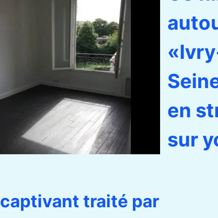
auto
«Ivry
Seine
en s
sur y
captivant traité par