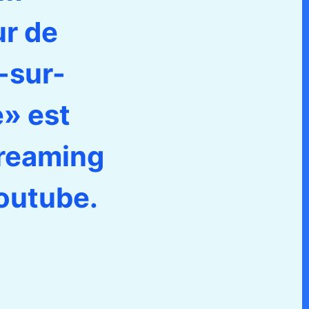
ur de
-sur-
» est
treaming
outube.