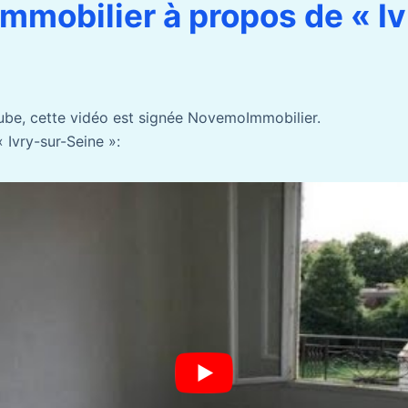
mobilier à propos de « Iv
ube, cette vidéo est signée NovemoImmobilier.
 Ivry-sur-Seine »: