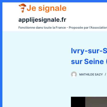
P
a
s
applijesignale.fr
s
Fonctionne dans toute la France - Proposée par l'Associati
e
r
a
Ivry-sur-
u
c
sur Seine 
o
n
t
MATHILDE SAZY
e
n
u