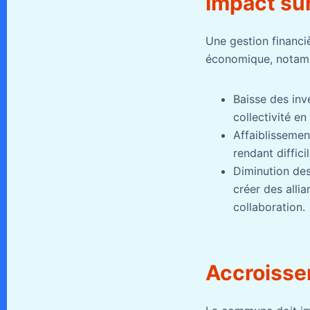
Impact su
Une gestion financi
économique, notam
Baisse des inve
collectivité en
Affaiblissement
rendant diffici
Diminution des 
créer des allia
collaboration.
Accroisse