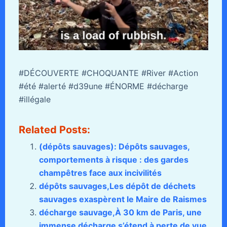
#DÉCOUVERTE #CHOQUANTE #River #Action
#été #alerté #d39une #ÉNORME #décharge
#illégale
Related Posts:
(dépôts sauvages): Dépôts sauvages,
comportements à risque : des gardes
champêtres face aux incivilités
dépôts sauvages,Les dépôt de déchets
sauvages exaspèrent le Maire de Raismes
décharge sauvage,À 30 km de Paris, une
immense décharge s’étend à perte de vue