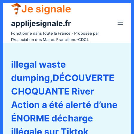
P
a
applijesignale.fr
s
s
Fonctionne dans toute la France - Proposée par
e
l'Association des Maires Franciliens-CDCL
r
a
u
illegal waste
c
dumping,DÉCOUVERTE
o
n
CHOQUANTE River
t
e
Action a été alerté d’une
n
ÉNORME décharge
u
illégale sur Tiktok