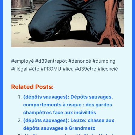
#employé #d39entrepôt #dénoncé #dumping
#illégal #été #PROMU #lieu #d39être #licencié
Related Posts:
(dépôts sauvages): Dépôts sauvages,
comportements à risque : des gardes
champêtres face aux incivilités
(dépôts sauvages): Leuze: chasse aux
dépôts sauvages à Grandmetz