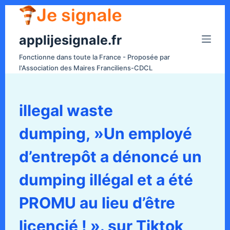
P
a
applijesignale.fr
s
s
Fonctionne dans toute la France - Proposée par
e
l'Association des Maires Franciliens-CDCL
r
a
u
illegal waste
c
dumping, »Un employé
o
n
d’entrepôt a dénoncé un
t
e
dumping illégal et a été
n
PROMU au lieu d’être
u
licencié ! ». sur Tiktok