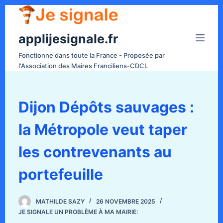
P
a
applijesignale.fr
s
s
Fonctionne dans toute la France - Proposée par
e
l'Association des Maires Franciliens-CDCL
r
a
u
Dijon Dépôts sauvages :
c
la Métropole veut taper
o
n
les contrevenants au
t
e
portefeuille
n
u
MATHILDE SAZY
26 NOVEMBRE 2025
JE SIGNALE UN PROBLÈME À MA MAIRIE: