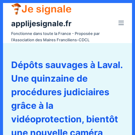
P
a
applijesignale.fr
s
s
Fonctionne dans toute la France - Proposée par
e
l'Association des Maires Franciliens-CDCL
r
a
u
Dépôts sauvages à Laval.
c
Une quinzaine de
o
n
procédures judiciaires
t
e
grâce à la
n
vidéoprotection, bientôt
u
une nouvelle caméra