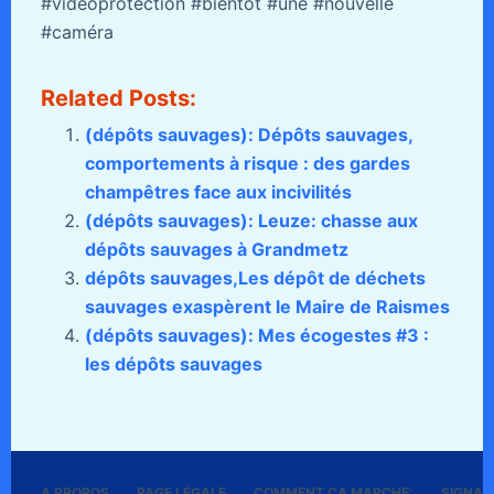
#vidéoprotection #bientôt #une #nouvelle
#caméra
Related Posts:
(dépôts sauvages): Dépôts sauvages,
comportements à risque : des gardes
champêtres face aux incivilités
(dépôts sauvages): Leuze: chasse aux
dépôts sauvages à Grandmetz
dépôts sauvages,Les dépôt de déchets
sauvages exaspèrent le Maire de Raismes
(dépôts sauvages): Mes écogestes #3 :
les dépôts sauvages
A PROPOS
PAGE LÉGALE
COMMENT ÇA MARCHE:
SIGNALE