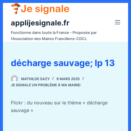
P
a
applijesignale.fr
s
s
Fonctionne dans toute la France - Proposée par
e
l'Association des Maires Franciliens-CDCL
r
a
u
décharge sauvage; lp 13
c
o
MATHILDE SAZY
9 MARS 2025
n
JE SIGNALE UN PROBLÈME À MA MAIRIE:
t
e
Flickr : du nouveau sur le thème « décharge
n
sauvage »
u