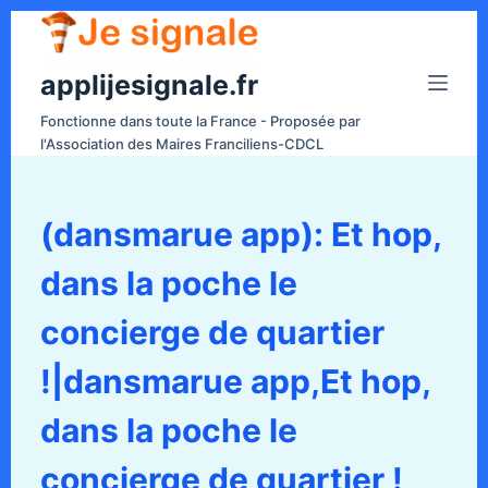
P
a
applijesignale.fr
s
s
Fonctionne dans toute la France - Proposée par
e
l'Association des Maires Franciliens-CDCL
r
a
u
(dansmarue app): Et hop,
c
dans la poche le
o
n
concierge de quartier
t
e
!|dansmarue app,Et hop,
n
dans la poche le
u
concierge de quartier !